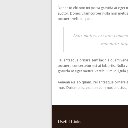
antalya escort
Donec id elit non mi porta gravida at eget 
auctor. Donec ullamcorper nulla non metus a
posuere velit aliquet.
Duis mollis, est non commodo
venenatis dap
Pellentesque ornare sem lacinia quam vene
posuere consectetur est at lobortis. Nulla v
gravida at eget metus. Vestibulum id ligula
Aenean eu leo quam. Pellentesque ornare se
mus. Duis mollis, est non commodo luctus, ni
Useful Links