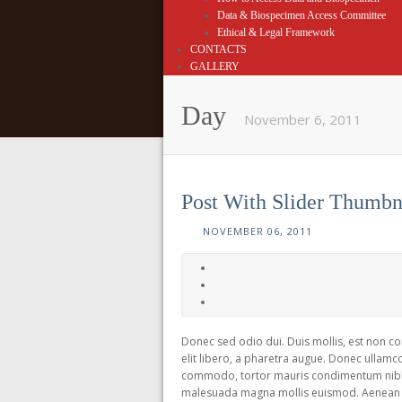
Data & Biospecimen Access Committee
Ethical & Legal Framework
CONTACTS
GALLERY
Day
November 6, 2011
Post With Slider Thumbn
NOVEMBER 06, 2011
Donec sed odio dui. Duis mollis, est non com
elit libero, a pharetra augue. Donec ullamco
commodo, tortor mauris condimentum nibh, 
malesuada magna mollis euismod. Aenean 