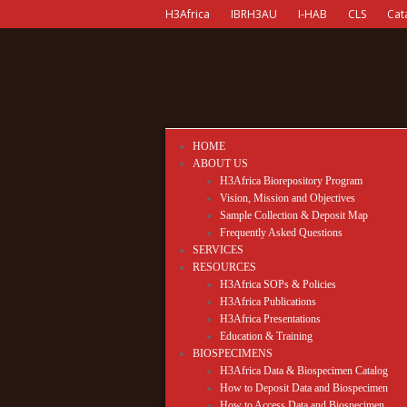
H3Africa
IBRH3AU
I-HAB
CLS
Cat
HOME
ABOUT US
H3Africa Biorepository Program
Vision, Mission and Objectives
Sample Collection & Deposit Map
Frequently Asked Questions
SERVICES
RESOURCES
H3Africa SOPs & Policies
H3Africa Publications
H3Africa Presentations
Education & Training
BIOSPECIMENS
H3Africa Data & Biospecimen Catalog
How to Deposit Data and Biospecimen
How to Access Data and Biospecimen