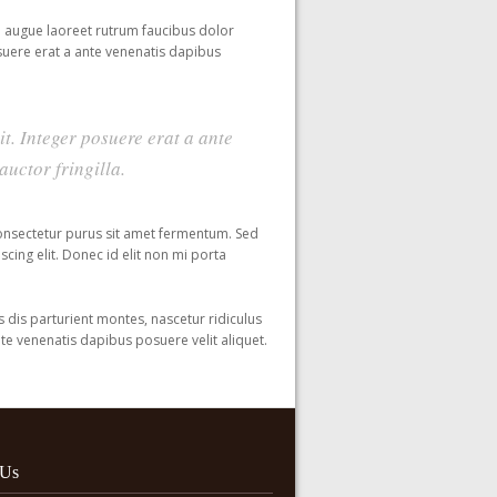
el augue laoreet rutrum faucibus dolor
suere erat a ante venenatis dapibus
it. Integer posuere erat a ante
uctor fringilla.
onsectetur purus sit amet fermentum. Sed
scing elit. Donec id elit non mi porta
dis parturient montes, nascetur ridiculus
nte venenatis dapibus posuere velit aliquet.
 Us