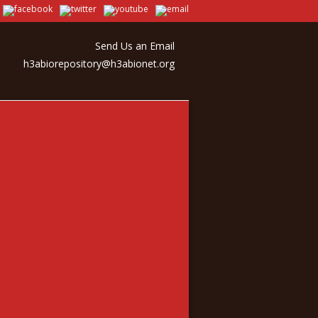
Send Us an Email
h3abiorepository@h3abionet.org