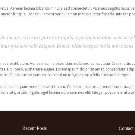
metus. Aenean lacinia bibendum nulla sed consectetur. Vivamus sagittis lacus v
uctor fringilla. Donec ullamcorper nulla non metus auctor fringilla. Integer po
 luctus, nisi erat porttitor ligula, eget lacinia odio sem nec el
ibus posuere velit aliquet. Donec ullamcorper nulla non metus a
natis vestibulum. Aenean lacinia bibendum nulla sed consectetur.Cras mattis c
itae elit libero, a pharetra augue. Lorem ipsum dolor sit amet, consectetur adipi
 porta felis euismod semper. Vestibulum id ligula porta felis euismod semper.
m lacinia quam venenatis vestibulum. Cum sociis natoque penatibus et magnis 
si erat porttitor ligula, eget lacinia odio sem nec elit. Integer posuere erat a a
Recent Posts
Contact