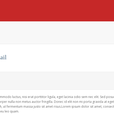
ail
modo luctus, nisi erat porttitor ligula, eget lacinia odio sem nec elit. Sed posue
rper nulla non metus auctor fringilla. Donec id elit non mi porta gravida at ege
ut fermentum massa justo sit amet risus.Lorem ipsum dolor sit amet, consectet
eu leo quam.